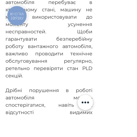
автомобіля перебуває в 
критичному стані, машину не 
КНОПКА
можна використовувати до 
ЗВ'ЯЗКУ
моменту усунення 
несправностей. Щоби 
гарантувати безперебійну 
роботу вантажного автомобіля, 
важливо проводити технічне 
обслуговування регулярно, 
ретельно перевіряти стан PLD 
секцій.
Дрібні порушення в роботі 
автомобіля можуть 
спостерігатися, навіть за 
відсутності видимих 
несправностей. Тому запорукою 
тривалої роботи вантажного 
автомобіля є регулярне 