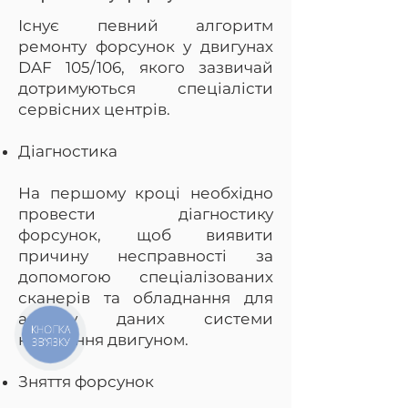
Існує певний алгоритм
ремонту форсунок у двигунах
DAF 105/106, якого зазвичай
дотримуються спеціалісти
сервісних центрів.
Діагностика
На першому кроці необхідно
провести діагностику
форсунок, щоб виявити
причину несправності за
допомогою спеціалізованих
сканерів та обладнання для
аналізу даних системи
КНОПКА
керування двигуном.
ЗВ'ЯЗКУ
Зняття форсунок