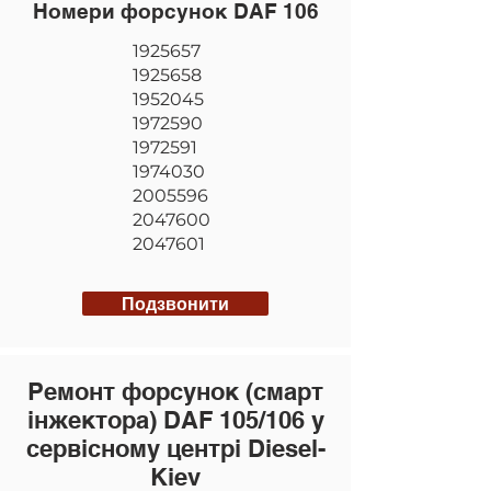
Номери форсунок DAF 106
1925657
1925658
1952045
1972590
1972591
1974030
2005596
2047600
2047601
Подзвонити
Ремонт форсунок (смарт
інжектора) DAF 105/106 у
сервісному центрі Diesel-
Kiev