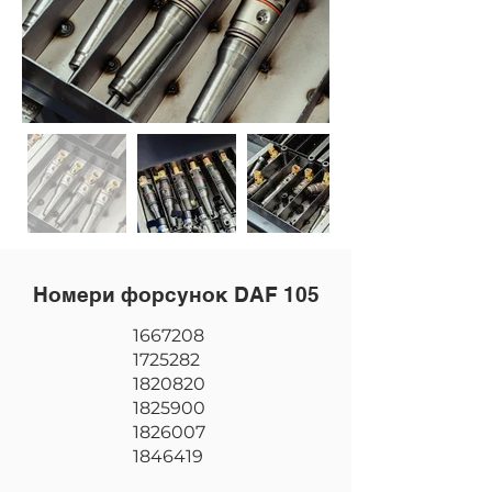
Номери форсунок DAF 105
1667208
1725282
1820820
1825900
1826007
1846419