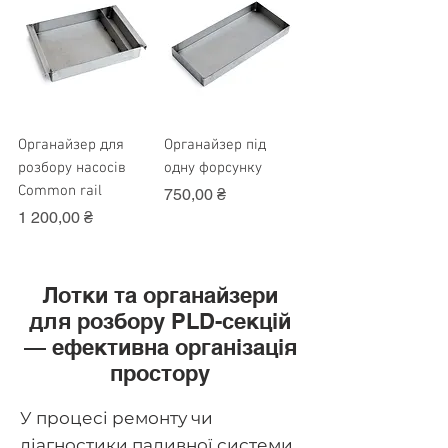
Органайзер для
Органайзер під
розбору насосів
одну форсунку
Common rail
Ціна
750,00 ₴
Ціна
1 200,00 ₴
Лотки та органайзери
для розбору PLD-секцій
— ефективна організація
простору
У процесі ремонту чи
діагностики паливної системи