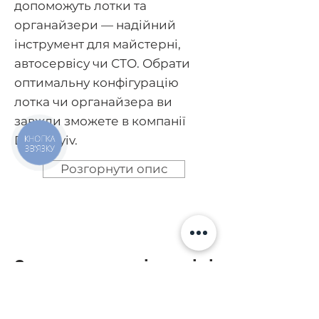
допоможуть лотки та
органайзери — надійний
інструмент для майстерні,
автосервісу чи СТО. Обрати
оптимальну конфігурацію
лотка чи органайзера ви
завжди зможете в компанії
DieselKyiv.
КНОПКА
ЗВ'ЯЗКУ
Розгорнути опис
Запитання та відповіді
Навіщо використовувати