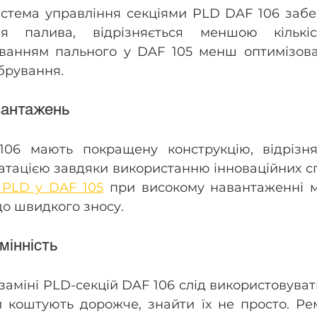
стема управління секціями PLD DAF 106 забез
я палива, відрізняється меншою кількіст
ванням пального у DAF 105 менш оптимізован
брування.
вантажень
106 мають покращену конструкцію, відрізня
тацією завдяки використанню інноваційних спл
ї PLD у DAF 105
 при високому навантаженні м
до швидкого зносу.
мінність
заміні PLD-секцій DAF 106 слід використовувати
и коштують дорожче, знайти їх не просто. Ре