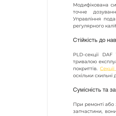
Модифікована си
точне дозуванн
Управління пода
регулярного калі
Стійкість до на
PLD-секції DAF 
тривалою експлуа
покриттів. 
Секці
оскільки схильні 
Сумісність та за
При ремонті або 
запчастини, вон