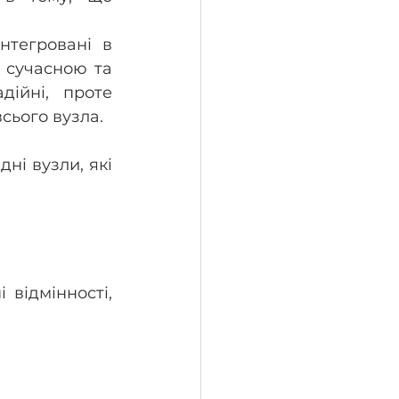
інтегровані в 
 сучасною та 
ійні, проте 
сього вузла.
і вузли, які 
відмінності, 