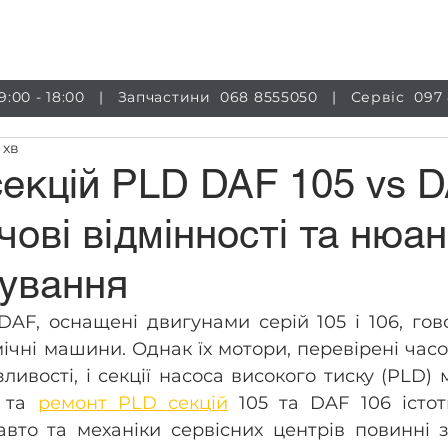
луги
Магазин
Обладнання
Інформація
Бло
 9:00 - 18:00 | Запчастини
068 8555050
| Сервіс
097
 хв
екцій PLD DAF 105 vs 
чові відмінності та нюа
вування
AF, оснащені двигунами серій 105 і 106, гово
ічні машини. Однак їх мотори, перевірені часом
ливості, і секції насоса високого тиску (PLD) 
 та 
ремонт PLD секцій
 105 та DAF 106 істотн
вто та механіки сервісних центрів повинні з