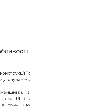
ливості, 
онструкції їх 
луговування, 
меншими, а 
стема PLD з 
 в тому, що 