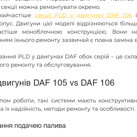
 секції можна ремонтувати окремо.
айчастіше 
секції PLD у двигунах DAF 106
 
рпус. Двигуни цієї моделі відрізняються більш
астіше моноблочною конструкцією. Вони над
ням їхнього ремонту зазвичай є повна заміна в
ання PLD у двигунах DAF обох серій – це складн
ого ремонту та обслуговування.
двигунів DAF 105 vs DAF 106
ом роботи, такі системи мають конструктивні 
 їх надійність, методи ремонту та особливості.
ання подачею палива