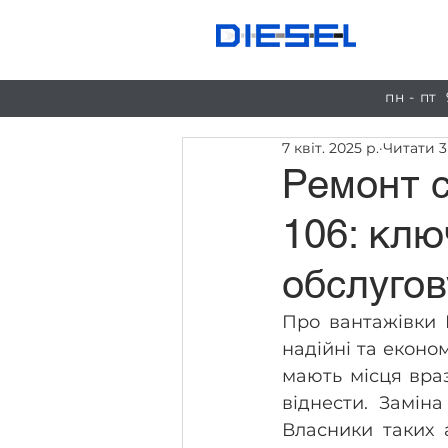
Пос
пн - пт
7 квіт. 2025 р.
Читати 3
Ремонт с
106: клю
обслуго
Про вантажівки D
надійні та економ
мають місця враз
віднести. Заміна
Власники таких а