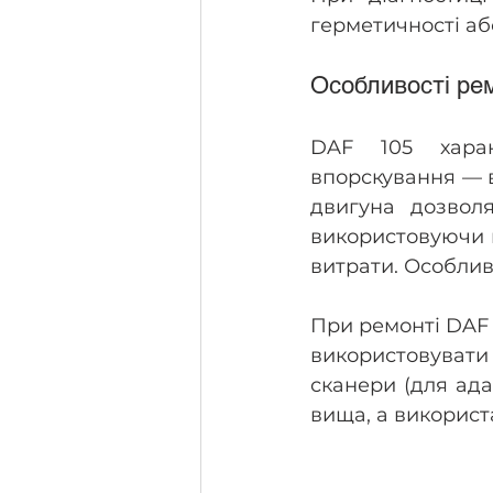
герметичності а
Особливості ре
DAF 105 харак
впорскування — в
двигуна дозвол
використовуючи ш
витрати. Особлив
При ремонті DAF 1
використовуват
сканери (для ада
вища, а використа