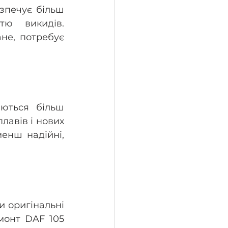
печує більш 
ю викидів. 
е, потребує 
ються більш 
авів і нових 
енш надійні, 
 оригінальні 
монт DAF 105 