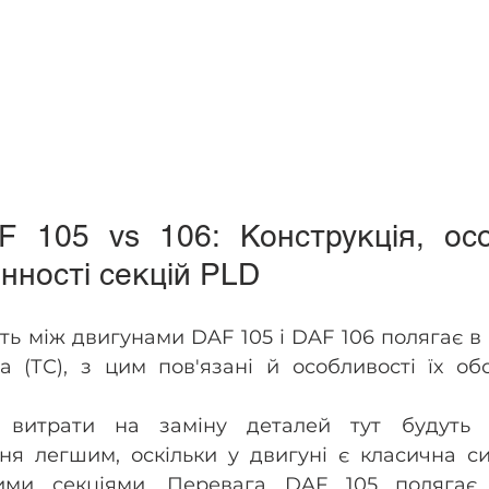
 105 vs 106: Конструкція, особ
інності секцій PLD
ть між двигунами DAF 105 і DAF 106 полягає в к
 (ТС), з цим пов'язані й особливості їх обс
витрати на заміну деталей тут будуть 
ня легшим, оскільки у двигуні є класична си
ними секціями. Перевага DAF 105 полягає