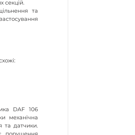
х секцій.
ільнення та 
астосування 
схожі:
ика DAF 106 
ки механічна 
 та датчики. 
є порушення 