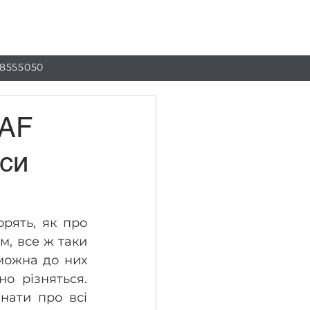
г
Контакти
 8555050
DAF
нси
рять, як про 
, все ж таки 
можна до них 
о різняться. 
нати про всі 