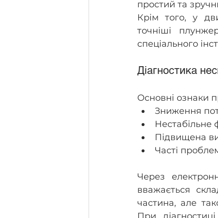
простий та зручн
Крім того, у дв
точніші плунже
спеціального інс
Діагностика не
Основні ознаки п
Зниження пот
Нестабільне 
Підвищена ви
Часті проблем
Через електрон
вважається скла
частина, але та
При діагностиц