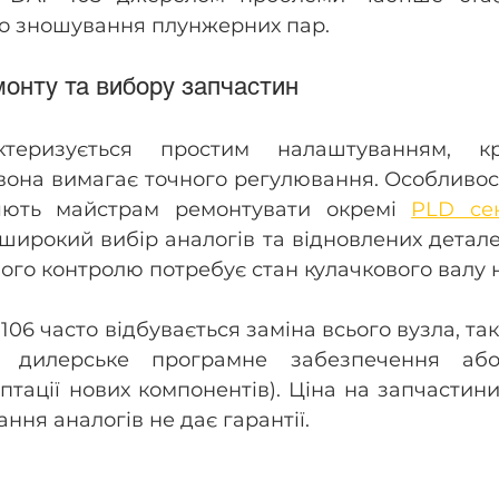
бо зношування плунжерних пар.
монту та вибору запчастин
теризується простим налаштуванням, кр
она вимагає точного регулювання. Особливості
яють майстрам ремонтувати окремі 
PLD сек
ирокий вибір аналогів та відновлених детале
ого контролю потребує стан кулачкового валу 
06 часто відбувається заміна всього вузла, так
и дилерське програмне забезпечення або 
птації нових компонентів). Ціна на запчастини
ння аналогів не дає гарантії.