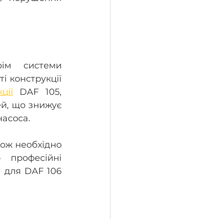
ім системи 
 конструкції 
ції
 DAF 105, 
й, що знижує 
насоса.
ож необхідно 
професійні 
 для DAF 106 