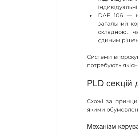
індивідуальні
DAF 106 — н
загальний ко
складною, ч
єдиним рішен
Системи впорскув
потребують якісн
PLD секцій 
Схожі за принцип
якими обумовлена
Механізм керув