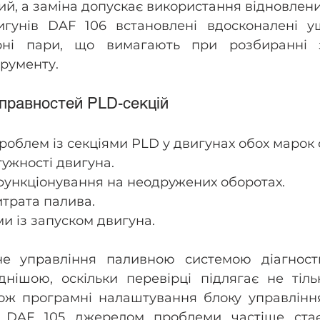
ий, а заміна допускає використання відновлени
игунів DAF 106 встановлені вдосконалені ущ
рні пари, що вимагають при розбиранні з
трументу.
справностей PLD-секцій
роблем із секціями PLD у двигунах обох марок 
ужності двигуна.
функціонування на неодружених оборотах.
трата палива.
и із запуском двигуна.
не управління паливною системою діагност
днішою, оскільки перевірці підлягає не тіль
кож програмні налаштування блоку управління
і DAF 105 джерелом проблеми частіше ста