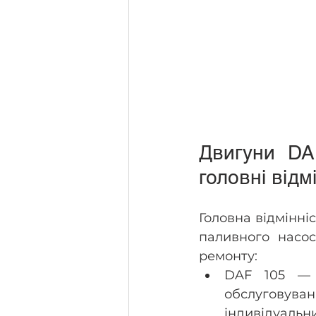
Двигуни DAF
головні відм
Головна відмінніс
паливного насоса
ремонту:
DAF 105 — 
обслуговуван
індивідуаль