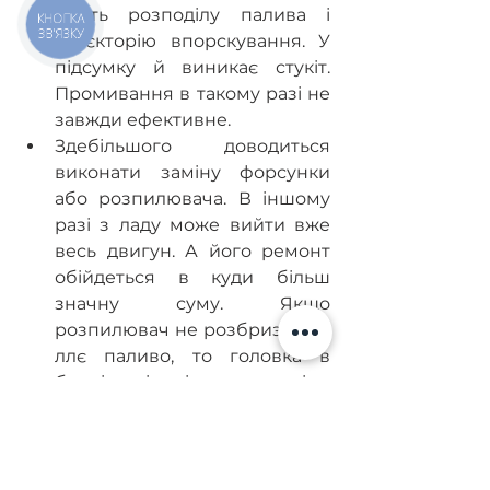
якість розподілу палива і 
КНОПКА
ЗВ'ЯЗКУ
траєкторію впорскування. У 
підсумку й виникає стукіт. 
Промивання в такому разі не 
завжди ефективне.
Здебільшого доводиться 
виконати заміну форсунки 
або розпилювача. В іншому 
разі з ладу може вийти вже 
весь двигун. А його ремонт 
обійдеться в куди більш 
значну суму. Якщо 
розпилювач не розбризкує, а 
ллє паливо, то головка в 
блоці циліндрів може згоріти. 
Тому не варто недооцінювати 
несправність цієї невеликої 
деталі у двигуні автомобіля.