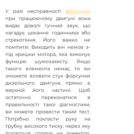
У разі несправності 
форсунки
при працюючому двигуні вона 
видає доволі гучний звук, що 
нагадує цокання годинника або 
стрекотіння. Його важко не 
помітити. Виходить він немов з-
під кришки мотора, яка виконує 
функцію шумозахисту. Якщо 
такого елемента немає, то ви 
зможете вловити стук форсунки 
дизельного двигуна прямо в 
верхній його частині. Щоб 
остаточно переконатися в 
правильності такої діагностики, 
ви можете провести такий тест. 
Потрібно покласти руку на 
трубку високого тиску, через яку 
подається соляра на інжектор. 