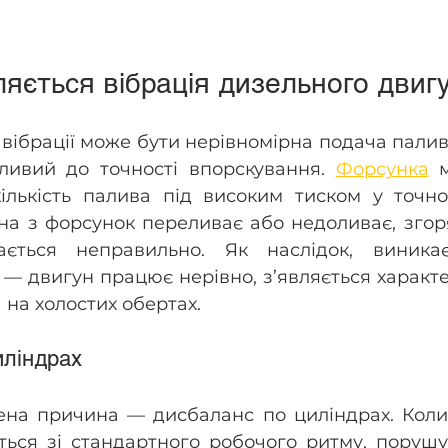
ляється вібрація дизельного двиг
вібрації може бути нерівномірна подача палив
ливий до точності впорскування. 
Форсунка
 
кількість палива під високим тиском у точно
на з форсунок переливає або недоливає, згор
вається неправильно. Як наслідок, виника
 — двигун працює нерівно, з’являється характер
 на холостих обертах.
иліндрах
а причина — дисбаланс по циліндрах. Коли 
ться зі стандартного робочого ритму, порушу