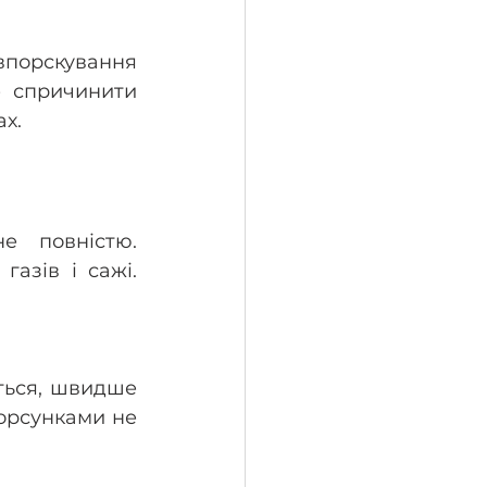
порскування 
 спричинити 
х.
 повністю. 
азів і сажі. 
ться, швидше 
орсунками не 