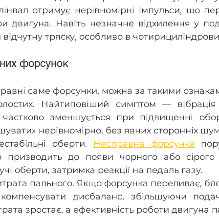
олінвал отримує нерівномірні імпульси, що пе
и двигуна. Навіть незначне відхилення у под
відчутну тряску, особливо в чотирициліндрови
них форсунок
равні саме форсунки, можна за такими ознакам
олостих. Найтиповіший симптом — вібрація 
 частково зменшується при підвищенні оборо
шувати» нерівномірно, без явних сторонніх шум
естабільні оберти. 
Несправна форсунка
 пор
о призводить до появи чорного або сірого 
чі оберти, затримка реакції на педаль газу.
трата пального. Якщо форсунка переливає, бло
 компенсувати дисбаланс, збільшуючи подач
трата зростає, а ефективність роботи двигуна п