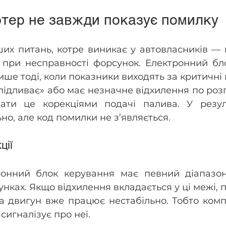
тер не завжди показує помилку
их питань, котре виникає у автовласників — 
 при несправності форсунок. Електронний бло
ише тоді, коли показники виходять за критичні 
ідливає» або має незначне відхилення по розп
ти це корекціями подачі палива. У резуль
но, але код помилки не з’являється.
ції
онний блок керування має певний діапазон
унках. Якщо відхилення вкладається у ці межі, 
ча двигун вже працює нестабільно. Тобто комп
сигналізує про неї. 