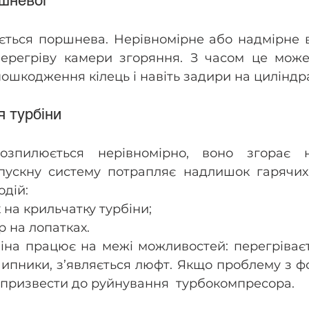
шневої
ється поршнева. Нерівномірне або надмірне в
ерегріву камери згоряння. З часом це може
ошкодження кілець і навіть задири на циліндра
 турбіни
зпилюється нерівномірно, воно згорає не
пускну систему потрапляє надлишок гарячих г
дій: 
 на крильчатку турбіни;
 на лопатках.
біна працює на межі можливостей: перегріває
ипники, з’являється люфт. Якщо проблему з ф
 призвести до руйнування  турбокомпресора.