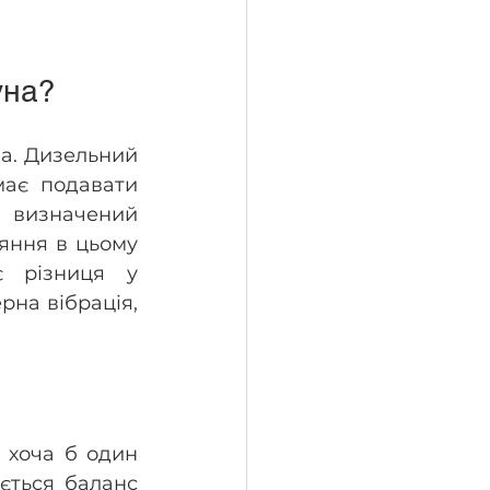
уна? 
а. Дизельний 
має подавати 
 визначений 
яння в цьому 
є різниця у 
на вібрація, 
хоча б один 
ється баланс 