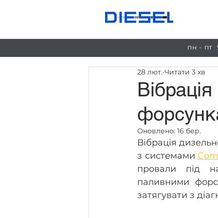
Пос
пн - пт
28 лют.
Читати 3 хв
Вібрація
форсунк
Оновлено:
16 бер.
Вібрація дизельн
з системами 
Com
провали під н
паливними форсу
затягувати з діа