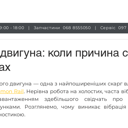
луги
Магазин
Обладнання
Інформація
Бло
 9:00 - 18:00 | Запчастини
068 8555050
| Сервіс
097
 двигуна: коли причина 
ах
ого двигуна — одна з найпоширеніших скарг вл
mon Rail
. Нерівна робота на холостих, часта віб
авантаженням здебільшого свідчать про 
нками. Розглянемо, чому виникає вібрація 
гностикою.