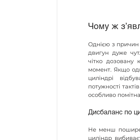
Чому ж з’яв
Однією з причин 
двигун дуже чут
чітко дозовану 
момент. Якщо од
циліндрі відбу
потужності тактів
особливо помітна
Дисбаланс по ц
Не менш поширен
циліндр вибиває