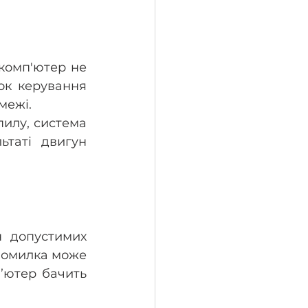
комп'ютер не 
к керування 
межі. 
илу, система 
таті двигун 
 допустимих 
помилка може 
’ютер бачить 