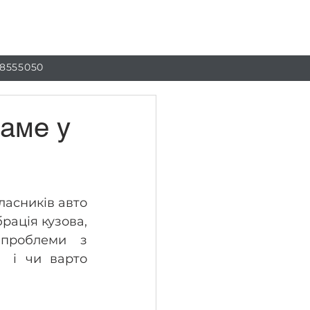
г
Контакти
 8555050
саме у
асників авто 
рація кузова, 
проблеми з 
 і чи варто 