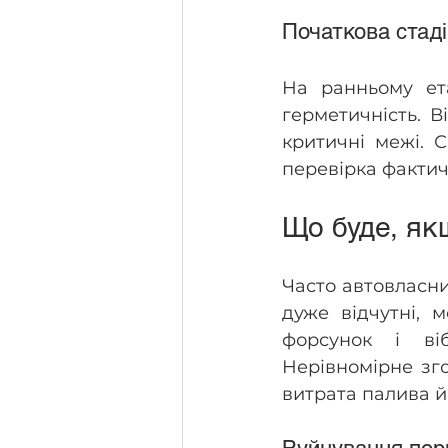
Початкова стаді
На ранньому ет
герметичність. В
критичні межі. 
перевірка фактич
Що буде, як
Часто автовласни
дуже відчутні, 
форсунок і ві
Нерівномірне зго
витрата палива й