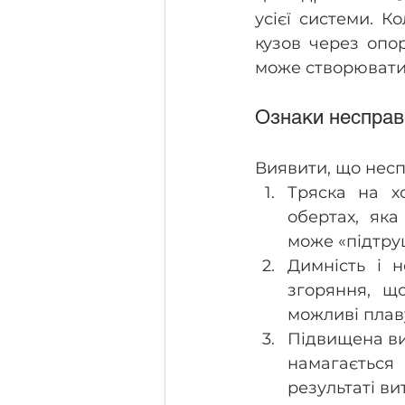
усієї системи. К
кузов через опор
може створювати 
Ознаки несправ
Виявити, що несп
Тряска на х
обертах, яка
може «підтру
Димність і н
згоряння, щ
можливі плаву
Підвищена ви
намагається
результаті ви