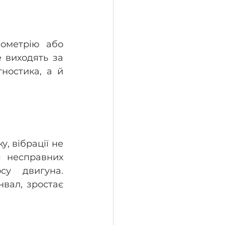
ометрію або 
 виходять за 
остика, а й 
 вібрації не 
 несправних 
у двигуна. 
вал, зростає 