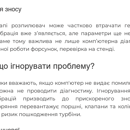
я зносу
апі розпилювач може частково втрачати ге
ібрація вже з’являється, але параметри ще не
Саме тому важлива не лише комп’ютерна діагн
ної роботи форсунок, перевірка на стенді.
що ігнорувати проблему? 
ки вважають, якщо комп'ютер не видає помилку,
можна не проводити діагностику. Ігнорування
брацій призводить до прискореного знос
ряння перевантажує поршні, клапани та колін
 ризик пошкодження турбіни. 