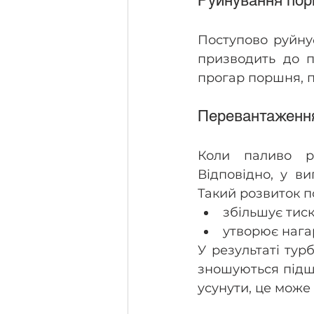
Руйнування пор
Поступово руйну
призводить до п
прогар поршня, п
Перевантаження
Коли паливо ро
Відповідно, у ви
Такий розвиток по
збільшує тиск
утворює нагар
У результаті тур
зношуються підш
усунути, це може