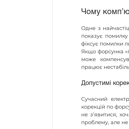
Чому комп’ю
Одне з найчастіш
показує помилку
фіксує помилки л
Якщо форсунка «п
може компенсува
працює нестабіль
Допустимі корек
Сучасний електр
корекцій по форс
не з’явитися, хо
проблему, але не 