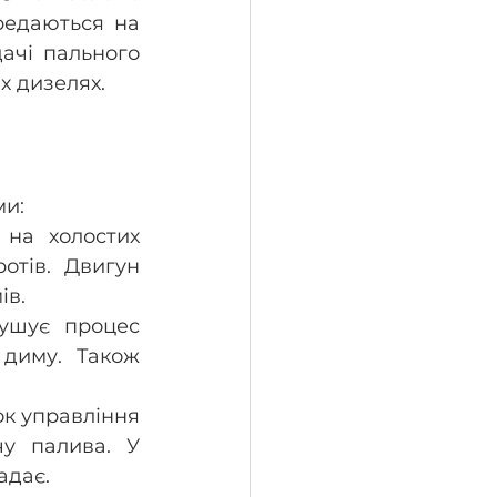
редаються на 
ачі пального 
х дизелях.
и: 
на холостих 
тів. Двигун 
ів.
ушує процес 
диму. Також 
к управління 
у палива. У 
адає.