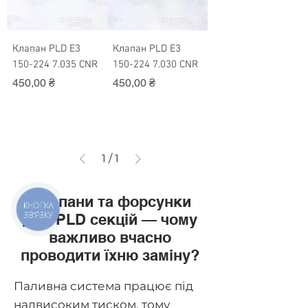
Клапан PLD Е3
Клапан PLD Е3
150-224 7.035 CNR
150-224 7.030 CNR
Ціна
Ціна
450,00 ₴
450,00 ₴
1
/
1
Клапани та форсунки
КНОПКА
ЗВ'ЯЗКУ
для PLD секцій — чому
важливо вчасно
проводити їхню заміну?
Паливна система працює під
надвисоким тиском, тому