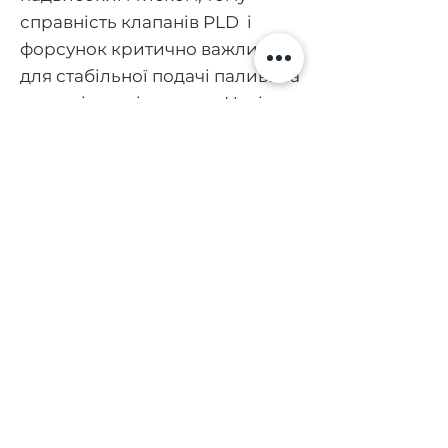
справність клапанів PLD і
форсунок критично важлива
для стабільної подачі палива та
довговічності двигуна. Навіть
незначний знос цих елементів
призводить до зміни тиску,
нерівномірного розпилення та
підвищеного навантаження на
інші вузли. Саме тому так
важливо регулярно проводити
діагностику та вчасно
змінювати клапани у PLD
секціях. необхідна умова
надійної роботи дизельного
обладнання.
Розгорнути опис